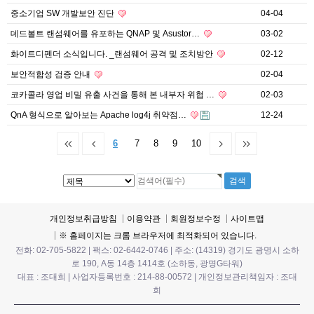
중소기업 SW 개발보안 진단
04-04
데드볼트 랜섬웨어를 유포하는 QNAP 및 Asustor…
03-02
화이트디펜더 소식입니다. _랜섬웨어 공격 및 조치방안
02-12
보안적합성 검증 안내
02-04
코카콜라 영업 비밀 유출 사건을 통해 본 내부자 위협 …
02-03
QnA 형식으로 알아보는 Apache log4j 취약점…
12-24
6
7
8
9
10
개인정보취급방침
이용약관
회원정보수정
사이트맵
※ 홈페이지는 크롬 브라우저에 최적화되어 있습니다.
전화: 02-705-5822 | 팩스: 02-6442-0746 | 주소: (14319) 경기도 광명시 소하
로 190, A동 14층 1414호 (소하동, 광명G타워)
대표 : 조대희 | 사업자등록번호 : 214-88-00572 | 개인정보관리책임자 : 조대
희