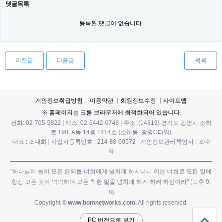
댓글목록
등록된 댓글이 없습니다.
이전글
다음글
목록
개인정보취급방침
이용약관
회원정보수정
사이트맵
※ 홈페이지는 크롬 브라우저에 최적화되어 있습니다.
전화: 02-705-5822 | 팩스: 02-6442-0746 | 주소: (14319) 경기도 광명시 소하
로 190, A동 14층 1414호 (소하동, 광명G타워)
대표 : 조대희 | 사업자등록번호 : 214-88-00572 | 개인정보관리책임자 : 조대
희
"하나님이 능히 모든 은혜를 너희에게 넘치게 하시나니 이는 너희로 모든 일에
항상 모든 것이 넉넉하여 모든 착한 일을 넘치게 하게 하려 하심이라" (고후 9:
8)
Copyright ©
www.bomnetworks.com.
All rights reserved.
PC 버전으로 보기