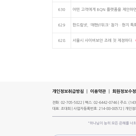
630
어떤 고객에게 BQN 플랫폼을 제안하
629
한드림넷, '재팬IT위크' 참가…현지 
628
서울시 사이버보안 조례 첫 제정하다.
개인정보취급방침
이용약관
회원정보수정
전화: 02-705-5822 | 팩스: 02-6442-0746 | 주소:
대표: 조대희 | 사업자등록번호: 214-88-00572 | 개
"하나님이 능히 모든 은혜를 너희