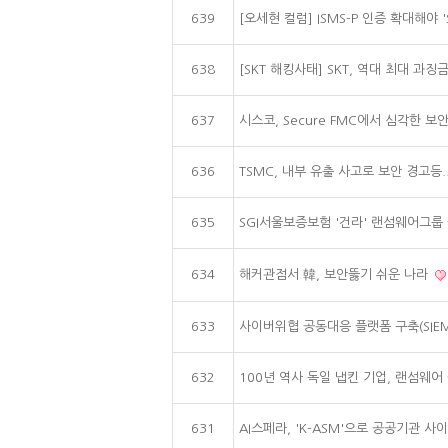
639
[오세현 컬럼] ISMS-P 인증 확대해야 
638
[SKT 해킹사태] SKT, 역대 최대 과징금 
637
시스코, Secure FMC에서 심각한 보
636
TSMC, 내부 유출 사고로 보안 경고등.
635
SGI서울보증보험 '건라' 랜섬웨어그룹
634
해커관점서 韓, 보안뚫기 쉬운 나라
633
사이버위협 공동대응 플랫폼 구축(SIEM
632
100년 역사 독일 냅킨 기업, 랜섬웨어
631
AI스페라, 'K-ASM'으로 공공기관 사