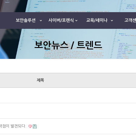
1
보안솔루션
사이버/포렌식
교육/세미나
고객
보안뉴스 / 트렌드
제목
약점이 발견되다.