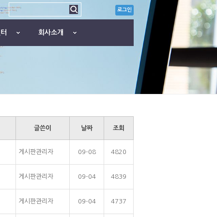
로그인
센터
회사소개
글쓴이
날짜
조회
게시판관리자
09-08
4820
게시판관리자
09-04
4839
게시판관리자
09-04
4737