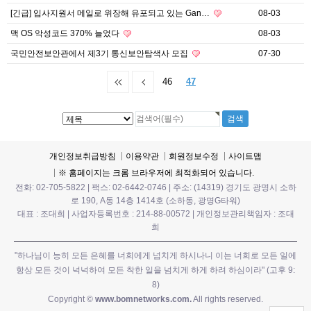
[긴급] 입사지원서 메일로 위장해 유포되고 있는 Gan…
08-03
맥 OS 악성코드 370% 늘었다
08-03
국민안전보안관에서 제3기 통신보안탐색사 모집
07-30
46
47
개인정보취급방침
이용약관
회원정보수정
사이트맵
※ 홈페이지는 크롬 브라우저에 최적화되어 있습니다.
전화: 02-705-5822 | 팩스: 02-6442-0746 | 주소: (14319) 경기도 광명시 소하
로 190, A동 14층 1414호 (소하동, 광명G타워)
대표 : 조대희 | 사업자등록번호 : 214-88-00572 | 개인정보관리책임자 : 조대
희
"하나님이 능히 모든 은혜를 너희에게 넘치게 하시나니 이는 너희로 모든 일에
항상 모든 것이 넉넉하여 모든 착한 일을 넘치게 하게 하려 하심이라" (고후 9:
8)
Copyright ©
www.bomnetworks.com.
All rights reserved.