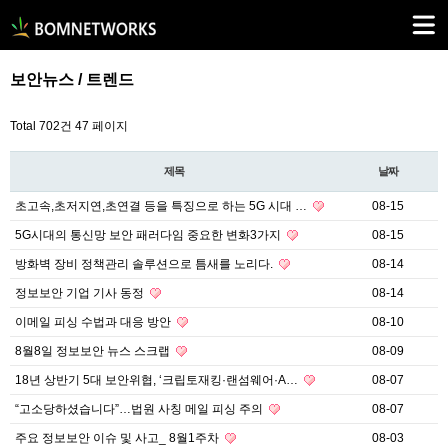
보안뉴스 / 트렌드
Total 702건
47 페이지
제목
날짜
초고속,초저지연,초연결 등을 특징으로 하는 5G 시대 …
08-15
5G시대의 통신망 보안 패러다임 중요한 변화3가지
08-15
방화벽 장비 정책관리 솔루션으로 틈새를 노리다.
08-14
정보보안 기업 기사 동정
08-14
이메일 피싱 수법과 대응 방안
08-10
8월8일 정보보안 뉴스 스크랩
08-09
18년 상반기 5대 보안위협, ‘크립토재킹·랜섬웨어·A…
08-07
“고소당하셨습니다”…법원 사칭 메일 피싱 주의
08-07
주요 정보보안 이슈 및 사고_ 8월1주차
08-03