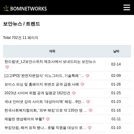
보안뉴스 / 트렌드
Total 702건
11 페이지
제목
날짜
한드림넷_L2보안스위치 제조사에서 보내드리는 보안뉴스
02-14
[고고IPO] ‘완전자본잠식’ 이노그리드, 기술특례 ‘…
02-09
보이스 피싱 및 홈페이지 위변조 공격 급증 사례
01-26
2023년 사이버 위협 공격 일평균 162만건
01-25
국내 인터넷 강의 사이트 ‘대성마이맥’ 해킹... 9만…
01-23
한국사회복지협의회, ‘외부 해킹’으로 약 135만 명 …
01-16
제펄린 랜섬웨어의 부활?
01-11
부킹닷컴, 해커 표적 됐나... 호텔 직원을 대상으 로…
01-10