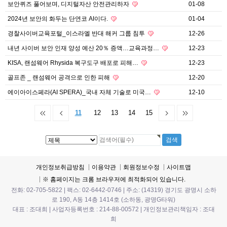
보안퀴즈 풀어보며, 디지털자산 안전관리하자
01-08
2024년 보안의 화두는 단연코 AI이다.
01-04
경찰사이버교육포털_이스라엘 반대 해커 그룹 침투
12-26
내년 사이버 보안 인재 양성 예산 20％ 증액…교육과정…
12-23
KISA, 랜섬웨어 Rhysida 복구도구 배포로 피해…
12-23
골프존 _ 랜섬웨어 공격으로 인한 피해
12-20
에이아이스페라(AI SPERA)_국내 자체 기술로 미국…
12-10
11
12
13
14
15
개인정보취급방침
이용약관
회원정보수정
사이트맵
※ 홈페이지는 크롬 브라우저에 최적화되어 있습니다.
전화: 02-705-5822 | 팩스: 02-6442-0746 | 주소: (14319) 경기도 광명시 소하
로 190, A동 14층 1414호 (소하동, 광명G타워)
대표 : 조대희 | 사업자등록번호 : 214-88-00572 | 개인정보관리책임자 : 조대
희