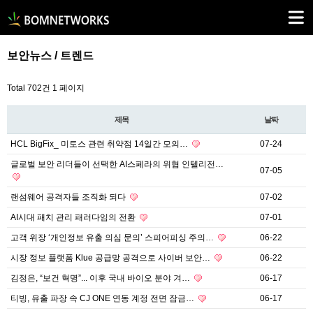
보안뉴스 / 트렌드
Total 702건
1 페이지
제목
날짜
HCL BigFix_ 미토스 관련 취약점 14일간 모의…
07-24
글로벌 보안 리더들이 선택한 AI스페라의 위협 인텔리전…
07-05
랜섬웨어 공격자들 조직화 되다
07-02
AI시대 패치 관리 패러다임의 전환
07-01
고객 위장 ‘개인정보 유출 의심 문의’ 스피어피싱 주의…
06-22
시장 정보 플랫폼 Klue 공급망 공격으로 사이버 보안…
06-22
김정은, “보건 혁명”... 이후 국내 바이오 분야 겨…
06-17
티빙, 유출 파장 속 CJ ONE 연동 계정 전면 잠금…
06-17