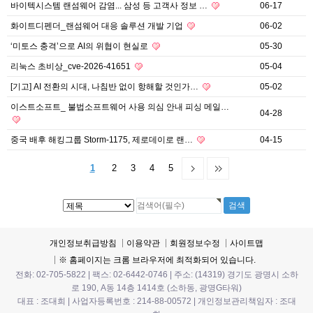
바이텍시스템 랜섬웨어 감염... 삼성 등 고객사 정보 …
06-17
화이트디펜더_랜섬웨어 대응 솔루션 개발 기업
06-02
‘미토스 충격’으로 AI의 위협이 현실로
05-30
리눅스 초비상_cve-2026-41651
05-04
[기고] AI 전환의 시대, 나침반 없이 항해할 것인가…
05-02
이스트소프트_ 불법소프트웨어 사용 의심 안내 피싱 메일…
04-28
중국 배후 해킹그룹 Storm-1175, 제로데이로 랜…
04-15
1
2
3
4
5
개인정보취급방침
이용약관
회원정보수정
사이트맵
※ 홈페이지는 크롬 브라우저에 최적화되어 있습니다.
전화: 02-705-5822 | 팩스: 02-6442-0746 | 주소: (14319) 경기도 광명시 소하
로 190, A동 14층 1414호 (소하동, 광명G타워)
대표 : 조대희 | 사업자등록번호 : 214-88-00572 | 개인정보관리책임자 : 조대